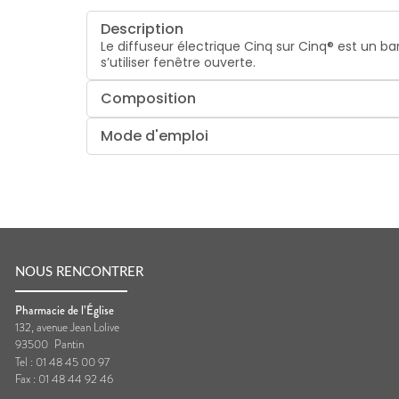
Description
Le diffuseur électrique Cinq sur Cinq® est un ba
s’utiliser fenêtre ouverte.
Composition
Mode d'emploi
NOUS RENCONTRER
Pharmacie de l’Église
132, avenue Jean Lolive
93500
Pantin
Tel :
01 48 45 00 97
Fax :
01 48 44 92 46