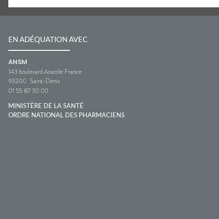
EN ADÉQUATION AVEC
ANSM
143 boulevard Anatole France
93200
Saint-Denis
01 55 87 30 00
MINISTÈRE DE LA SANTÉ
ORDRE NATIONAL DES PHARMACIENS