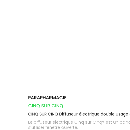
Compléments
CORPS-
DISPOSITIFS
D’ORDONNANCE
Trousse à
PHARMACIES
alimentaires
CHEVEUX
MÉDICAUX
pharmacie
DE GARDE
Dispositifs
Cheveux
VOTRE
médicaux
APPLICATION
Corps
DE SANTÉ
Homme
Solaire
Visage
PARAPHARMACIE
CINQ SUR CINQ
CINQ SUR CINQ Diffuseur électrique double usage
Le diffuseur électrique Cinq sur Cinq® est un barr
s’utiliser fenêtre ouverte.