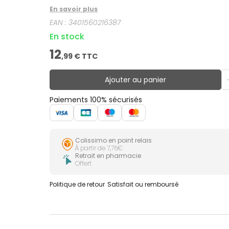
En savoir plus
EAN :
3401560216387
En stock
12
,
99
€ TTC
Ajouter au panier
Paiements 100% sécurisés
Colissimo en point relais
À partir de 7,76€
Retrait en pharmacie
Offert
Politique de retour
Satisfait ou remboursé