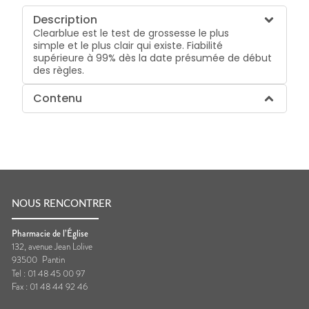
Description
Clearblue est le test de grossesse le plus
simple et le plus clair qui existe. Fiabilité
supérieure à 99% dès la date présumée de début
des règles.
Contenu
NOUS RENCONTRER
Pharmacie de l’Église
132, avenue Jean Lolive
93500
Pantin
Tel :
01 48 45 00 97
Fax :
01 48 44 92 46