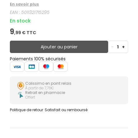
En savoir plus
EAN :
5011321715295
En stock
9
,
99
€ TTC
Ajouter au panier
-
1
+
Paiements 100% sécurisés
Colissimo en point relais
À partir de 7,76€
Retrait en pharmacie
Offert
Politique de retour
Satisfait ou remboursé