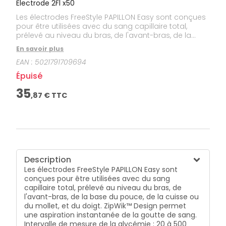
Electrode 2Fl x50
Les électrodes FreeStyle PAPILLON Easy sont conçues
pour être utilisées avec du sang capillaire total,
prélevé au niveau du bras, de l'avant-bras, de la
base du pouce, de la cuisse ou du mollet, et du
En savoir plus
doigt. ZipWik™ Design permet une aspiration
EAN :
5021791709694
instantanée de la goutte de sang. Intervalle de
mesure de la glycémie : 20 à 500 mg/dl. Plage de
Épuisé
température : stockage entre 4 °C et 30 °C ;
utilisation : 4 °C à 40 °C. Hématocrite : 15 à 65 %.
35
,
87
€ TTC
Description
Les électrodes FreeStyle PAPILLON Easy sont
conçues pour être utilisées avec du sang
capillaire total, prélevé au niveau du bras, de
l'avant-bras, de la base du pouce, de la cuisse ou
du mollet, et du doigt. ZipWik™ Design permet
une aspiration instantanée de la goutte de sang.
Intervalle de mesure de la glycémie : 20 à 500