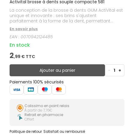
Activital brosse à dents souple compacte 581
La conception de la brosse à dents GUM ActiVital est
unique et innovante : ses brins s'ajustent
parfaitement à la forme de la dent, permettant
l'élimination de la plaque même dans les zones
En savoir plus
difficiles d'accès, tels que les espaces interdentaires
EAN :
0070942124485
et le sillon gingival.
En stock
2
,
99
€ TTC
Ajouter au panier
-
1
+
Paiements 100% sécurisés
Colissimo en point relais
À partir de 7,76€
Retrait en pharmacie
Offert
Politique de retour
Satisfait ou remboursé