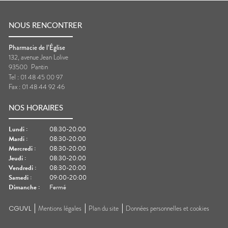
NOUS RENCONTRER
Pharmacie de l’Église
132, avenue Jean Lolive
93500
Pantin
Tel :
01 48 45 00 97
Fax :
01 48 44 92 46
NOS HORAIRES
Lundi
:
08:30-20:00
Mardi
:
08:30-20:00
Mercredi
:
08:30-20:00
Jeudi
:
08:30-20:00
Vendredi
:
08:30-20:00
Samedi
:
09:00-20:00
Dimanche
:
Fermé
CGUVL
Mentions légales
Plan du site
Données personnelles et cookies