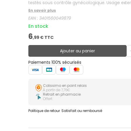
testés sous contrôle gynécologique. Usage exter
En savoir plus
EAN :
3401560049879
En stock
6
,
99
€ TTC
Ajouter au panier
Paiements 100% sécurisés
Colissimo en point relais
À partir de 7,76€
Retrait en pharmacie
Offert
Politique de retour
Satisfait ou remboursé