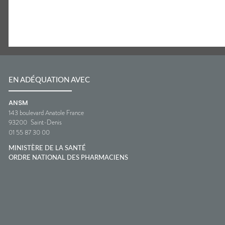
EN ADÉQUATION AVEC
ANSM
143 boulevard Anatole France
93200
Saint-Denis
01 55 87 30 00
MINISTÈRE DE LA SANTÉ
ORDRE NATIONAL DES PHARMACIENS