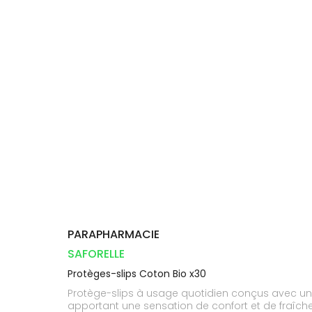
Compléments
CORPS-
DISPOSITIFS
D’ORDONNANCE
Trousse à
PHARMACIES
alimentaires
CHEVEUX
MÉDICAUX
pharmacie
DE GARDE
Dispositifs
Cheveux
VOTRE
médicaux
APPLICATION
Corps
DE SANTÉ
Homme
Solaire
Visage
PARAPHARMACIE
SAFORELLE
Protèges-slips Coton Bio x30
Protège-slips à usage quotidien conçus avec un v
apportant une sensation de confort et de fraîcheu