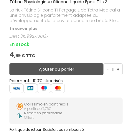
Tétine Physiologique Silicone Liquide Epais T1l x2
La Nuk Tétine Silicone T1 Perçage L de Tetra Medical a
une physiologie parfaitement adaptée au
développement de la cavité buccale de bébé. Elle a
été étudiée spécialement pour réduire les risques de
En savoir plus
coliques par son système de ventilation Air System
EAN :
3159927100137
et fortement semblable au sein maternel.
En stock
4
,
99
€ TTC
Ajouter au panier
-
1
+
Paiements 100% sécurisés
Colissimo en point relais
À partir de 7,76€
Retrait en pharmacie
Offert
Politique de retour
Satisfait ou remboursé