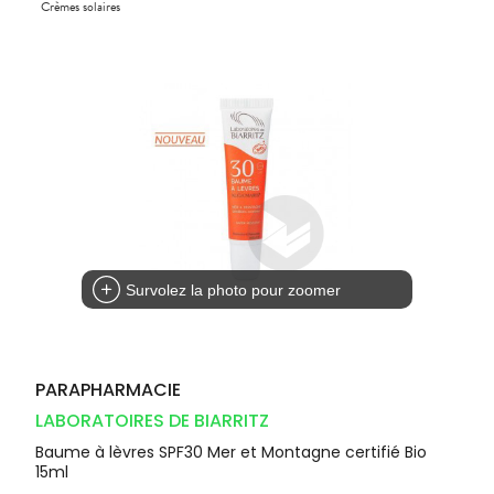
Compléments
CORPS-
Crèmes solaires
DISPOSITIFS
D’ORDONNANCE
Trousse à
PHARMACIES
alimentaires
CHEVEUX
MÉDICAUX
pharmacie
DE GARDE
Dispositifs
Cheveux
VOTRE
médicaux
APPLICATION
Corps
DE SANTÉ
Homme
Solaire
Visage
Survolez la photo pour zoomer
PARAPHARMACIE
LABORATOIRES DE BIARRITZ
Baume à lèvres SPF30 Mer et Montagne certifié Bio
15ml