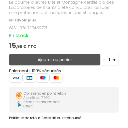
Le baume à lèvres Mer et Montagne certifié bio des
Laboratoires de Biarritz a été conçu pour assurer
une protection optimale, technique et longue
durée dans toutes les situations extrêmes, à la mer
En savoir plus
comme à la montagne.
EAN :
3760211480721
En stock
15
,
99
€ TTC
Ajouter au panier
-
1
+
Paiements 100% sécurisés
Colissimo en point relais
À partir de 7,76€
Retrait en pharmacie
Offert
Politique de retour
Satisfait ou remboursé